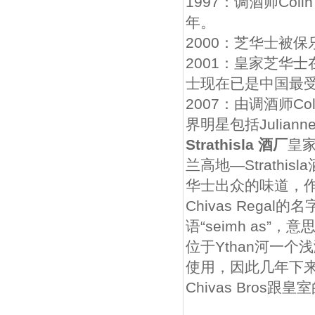
1997：调酒师Col
年。
2000：芝华士被保乐
2001：皇家芝华
士现在已是中国最
2007：由调酒师Co
界明星包括Julianne 
Strathisla 酒厂
皇家
兰高地—Strathis
华士出众的味道，
Chivas Rega
语“seimh as”
位于Ythan河一个
使用，因此几年下来，其
Chivas Bros跟