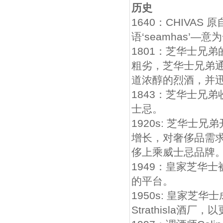
历史
1640：CHIVAS
语‘seamhas’
1801：芝华士兄
粗劣，芝华士兄弟
道浓醇的烈酒，并
1843：芝华士兄
士忌。
1920s: 芝华
增长，对奢侈品需
侈上乘威士忌品牌
1949：皇家芝华士
的平台。
1950s: 皇家
Strathisla