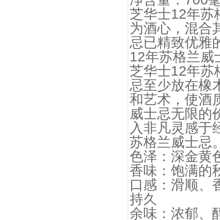
芝华士12年
为酒心，混合
忌已精致优雅
12年苏格兰威
芝华士12年
忌至少放在橡
和艺术，使酒
威士忌无限的价值
入非凡灵感于
苏格兰威士忌
色泽：深金黄
香味：饱满的
口感：滑顺、
持久
余味：浓郁、