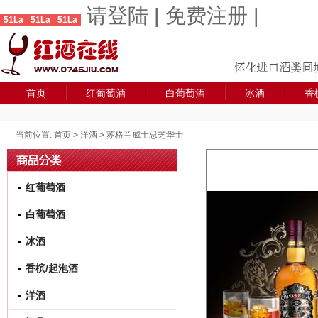
请登陆
|
免费注册
|
51La
51La
51La
首页
红葡萄酒
白葡萄酒
冰酒
香
当前位置:
首页
>
洋酒
>
苏格兰威士忌芝华士
红葡萄酒
白葡萄酒
冰酒
香槟/起泡酒
洋酒