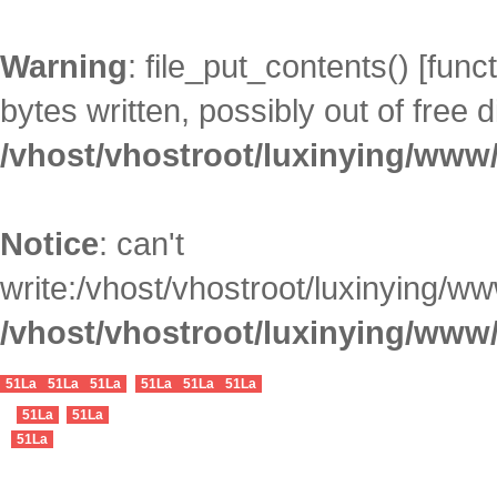
Warning
: file_put_contents() [
funct
bytes written, possibly out of free 
/vhost/vhostroot/luxinying/www
Notice
: can't
write:/vhost/vhostroot/luxinying
/vhost/vhostroot/luxinying/www
51La
51La
51La
51La
51La
51La
51La
51La
51La