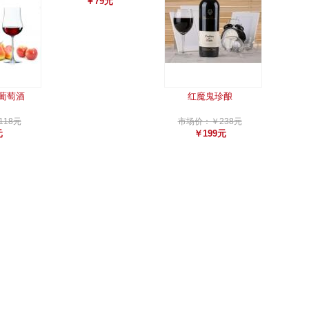
￥79元
葡萄酒
红魔鬼珍酿
18元
市场价：￥238元
元
￥199元