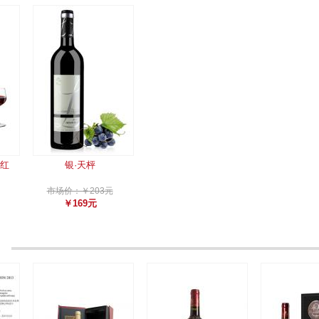
干红
银·天枰
市场价：￥203元
￥169元