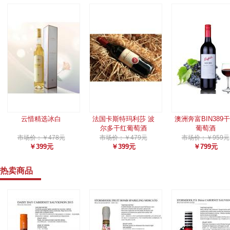
云惜精选冰白
法国卡斯特玛利莎 波
澳洲奔富BIN389
尔多干红葡萄酒
葡萄酒
市场价：￥478元
市场价：￥479元
市场价：￥959元
￥399元
￥399元
￥799元
热卖商品