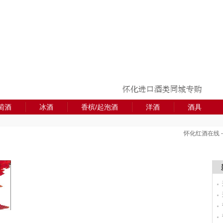
版
权
所
有
萄酒
冰酒
香槟/起泡酒
洋酒
酒具
怀化红酒在线 - 让