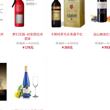
果炸
梦幻庄园--好彩西拉赤
卡斯特昇马庄美露干红
远山梅洛红
霞珠
市场价：￥213元
市场价：￥322元
市场价：￥1
￥178元
￥269元
￥99