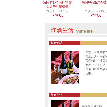
法国卡斯特玛利莎 波
法国玛丽斯红葡萄
尔多干红葡萄酒
市场价：￥479元
市场价：￥215元
￥399元
￥179元
餐酒专题
作为一名葡萄酒
们划分为不同的
它们独特个性口
家族中，但根据
过不同的葡萄品
族吧。
红酒文化
法国葡萄酒介绍