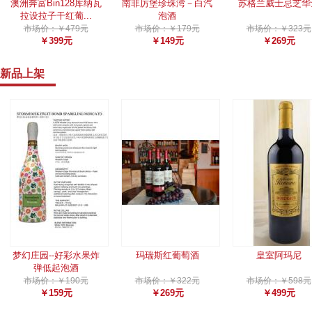
澳洲奔富Bin128库纳瓦
南非厉堡珍珠湾－白汽
苏格兰威士忌芝华
拉设拉子干红葡...
泡酒
市场价：￥479元
市场价：￥179元
市场价：￥323元
￥399元
￥149元
￥269元
新品上架
梦幻庄园--好彩水果炸
玛瑞斯红葡萄酒
皇室阿玛尼
弹低起泡酒
市场价：￥190元
市场价：￥322元
市场价：￥598元
￥159元
￥269元
￥499元