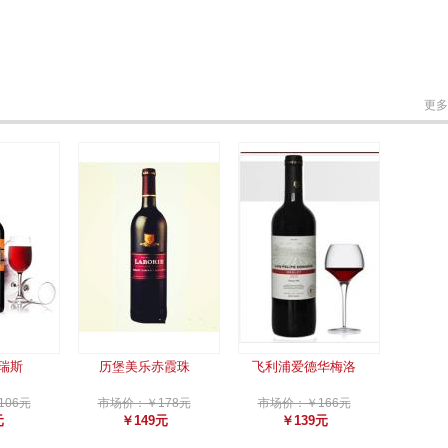
更多
瑞斯
历堡美乐赤霞珠
飞利浦爱德华梅洛
06元
市场价：￥178元
市场价：￥166元
元
￥149元
￥139元