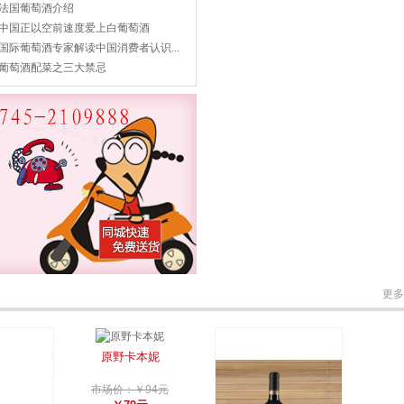
法国葡萄酒介绍
中国正以空前速度爱上白葡萄酒
国际葡萄酒专家解读中国消费者认识...
葡萄酒配菜之三大禁忌
更多
原野卡本妮
市场价：￥94元