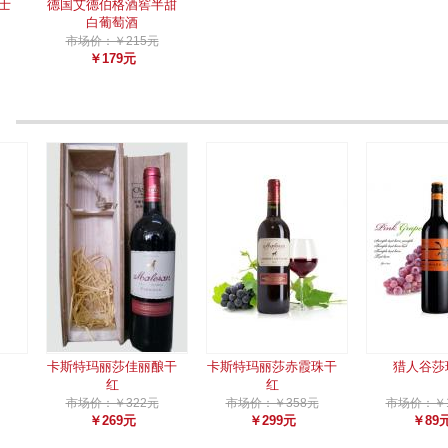
士
德国艾德伯格酒窖半甜
白葡萄酒
市场价：￥215元
￥179元
卡斯特玛丽莎佳丽酿干
卡斯特玛丽莎赤霞珠干
猎人谷莎
红
红
市场价：￥322元
市场价：￥358元
市场价：￥1
￥269元
￥299元
￥89